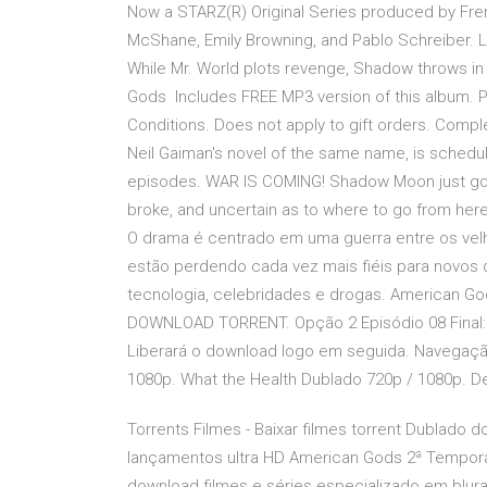
Now a STARZ(R) Original Series produced by Frem
McShane, Emily Browning, and Pablo Schreiber. L
While Mr. World plots revenge, Shadow throws in
Gods Includes FREE MP3 version of this album. 
Conditions. Does not apply to gift orders. Comp
Neil Gaiman's novel of the same name, is schedul
episodes. WAR IS COMING! Shadow Moon just got ou
broke, and uncertain as to where to go from he
O drama é centrado em uma guerra entre os velh
estão perdendo cada vez mais fiéis para novos 
tecnologia, celebridades e drogas. American G
DOWNLOAD TORRENT. Opção 2 Episódio 08 Final: 
Liberará o download logo em seguida. Navegação
1080p. What the Health Dublado 720p / 1080p. D
Torrents Filmes - Baixar filmes torrent Dublado 
lançamentos ultra HD American Gods 2ª Temporada
download filmes e séries especializado em blu