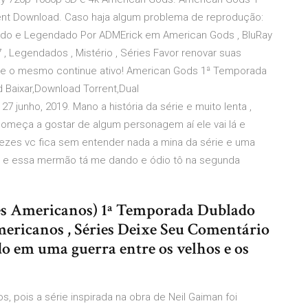
nt Download. Caso haja algum problema de reprodução:
do e Legendado Por ADMErick em American Gods , BluRay
 , Legendados , Mistério , Séries Favor renovar suas
que o mesmo continue ativo! American Gods 1ª Temporada
 Baixar,Download Torrent,Dual
27 junho, 2019. Mano a história da série e muito lenta ,
começa a gostar de algum personagem aí ele vai lá e
vezes vc fica sem entender nada a mina da série e uma
ie e essa mermão tá me dando e ódio tô na segunda
s Americanos) 1ª Temporada Dublado
ericanos , Séries Deixe Seu Comentário
o em uma guerra entre os velhos e os
, pois a série inspirada na obra de Neil Gaiman foi