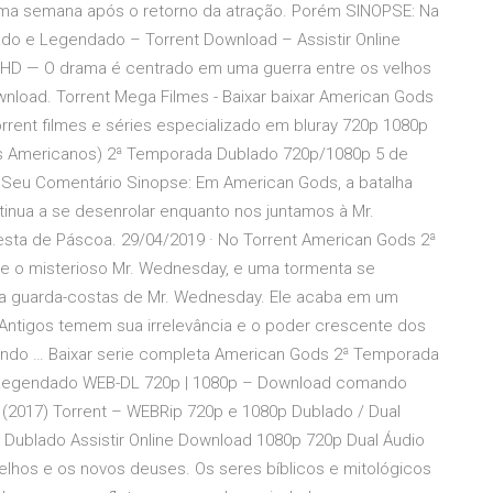
uma semana após o retorno da atração. Porém SINOPSE: Na
do e Legendado – Torrent Download – Assistir Online
l HD — O drama é centrado em uma guerra entre os velhos
load. Torrent Mega Filmes - Baixar baixar American Gods
orrent filmes e séries especializado em bluray 720p 1080p
s Americanos) 2ª Temporada Dublado 720p/1080p 5 de
 Seu Comentário Sinopse: Em American Gods, a batalha
inua a se desenrolar enquanto nos juntamos à Mr.
sta de Páscoa. 29/04/2019 · No Torrent American Gods 2ª
e o misterioso Mr. Wednesday, e uma tormenta se
ra guarda-costas de Mr. Wednesday. Ele acaba em um
Antigos temem sua irrelevância e o poder crescente dos
ando … Baixar serie completa American Gods 2ª Temporada
 / Legendado WEB-DL 720p | 1080p – Download comando
(2017) Torrent – WEBRip 720p e 1080p Dublado / Dual
 Dublado Assistir Online Download 1080p 720p Dual Áudio
lhos e os novos deuses. Os seres bíblicos e mitológicos