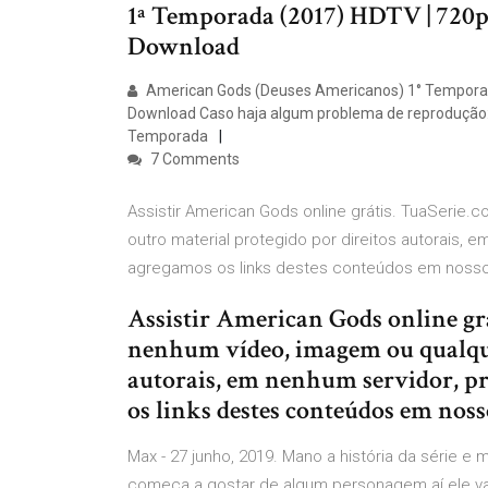
1ª Temporada (2017) HDTV | 720p
Download
American Gods (Deuses Americanos) 1° Temporada
Download Caso haja algum problema de reprodução:
Temporada
7 Comments
Assistir American Gods online grátis. TuaSeri
outro material protegido por direitos autorais, 
agregamos os links destes conteúdos em nosso
Assistir American Gods online g
nenhum vídeo, imagem ou qualque
autorais, em nenhum servidor, pr
os links destes conteúdos em noss
Max - 27 junho, 2019. Mano a história da série e 
começa a gostar de algum personagem aí ele vai