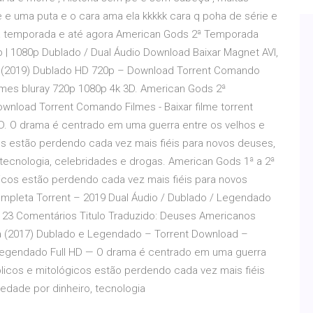
 e uma puta e o cara ama ela kkkkk cara q poha de série e
a temporada e até agora American Gods 2ª Temporada
 | 1080p Dublado / Dual Áudio Download Baixar Magnet AVI,
 (2019) Dublado HD 720p – Download Torrent Comando
ilmes bluray 720p 1080p 4k 3D. American Gods 2ª
nload Torrent Comando Filmes - Baixar filme torrent
D. O drama é centrado em uma guerra entre os velhos e
os estão perdendo cada vez mais fiéis para novos deuses,
tecnologia, celebridades e drogas. American Gods 1ª a 2ª
gicos estão perdendo cada vez mais fiéis para novos
pleta Torrent – 2019 Dual Áudio / Dublado / Legendado
 23 Comentários Titulo Traduzido: Deuses Americanos
 (2017) Dublado e Legendado – Torrent Download –
e legendado Full HD — O drama é centrado em uma guerra
licos e mitológicos estão perdendo cada vez mais fiéis
edade por dinheiro, tecnologia