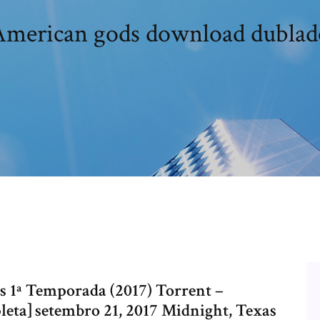
American gods download dublad
 1ª Temporada (2017) Torrent –
ta] setembro 21, 2017 Midnight, Texas