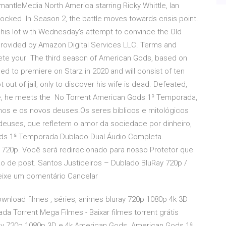
antleMedia North America starring Ricky Whittle, Ian
ocked In Season 2, the battle moves towards crisis point.
 his lot with Wednesday's attempt to convince the Old
Provided by Amazon Digital Services LLC. Terms and
lete your The third season of American Gods, based on
ed to premiere on Starz in 2020 and will consist of ten
t of jail, only to discover his wife is dead. Defeated,
re, he meets the No Torrent American Gods 1ª Temporada,
os e os novos deuses.Os seres bíblicos e mitológicos
deuses, que refletem o amor da sociedade por dinheiro,
ods 1ª Temporada Dublado Dual Áudio Completa.
720p. Você será redirecionado para nosso Protetor que
 de post. Santos Justiceiros – Dublado BluRay 720p /
eixe um comentário Cancelar
download filmes , séries, animes bluray 720p 1080p 4k 3D
 Torrent Mega Filmes - Baixar filmes torrent grátis
ray 720p 1080p 3D e 4k American Gods. American Gods 1ª