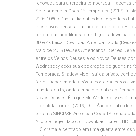
renovada para a terceira temporada — apenas 
Série American Gods 1ª Temporada (2017) Dubla
720p 1080p Dual áudio dublado e legendado Ful
e os novos deuses. Dublado e Legendado – Down
torrent dublado filmes torrent grátis download T
3D e 4k baixar Download American Gods (Deuse
Maio de 2019 Deuses Americanos , Séries Deixe
entre os Velhos Deuses e os Novos Deuses cont
Wednesday após sua declaração de guerra na fe
Temporada, Shadow Moon sai da prisão, conhec
forma.Desorientado após a morte da esposa, vi
mundo oculto, onde a magia é real e os Deuses 
Novos Deuses. É lá que Mr. Wednesday está cri
Completa Torrent (2019) Dual Áudio / Dublado
torrents SINOPSE: American Gods 1ª Temporada 
Áudio e Legendado 5.1 Download Torrent HD Full
– O drama é centrado em uma guerra entre os ve