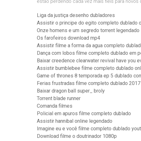
estão perdendo cada vez mais fiéis para novos
Liga da justiça desenho dubladores
Assistir o principe do egito completo dublado o
Onze homens e um segredo torrent legendado
Os farofeiros download mp4
Assistir filme a forma da agua completo dubla
Dança com lobos filme completo dublado em p
Baixar creedence clearwater revival have you ev
Assistir bumblebee filme completo dublado onl
Game of thrones 8 temporada ep 5 dublado co
Ferias frustradas filme completo dublado 2017
Baixar dragon ball super_ broly
Torrent blade runner
Comanda filmes
Policial em apuros filme completo dublado
Assistir hannibal online legendado
Imagine eu e você filme completo dublado you
Download filme o doutrinador 1080p