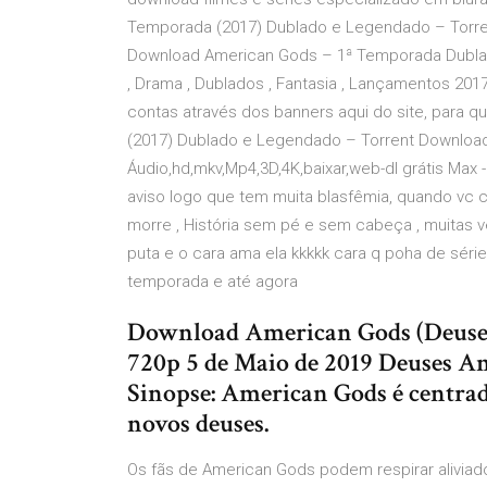
Temporada (2017) Dublado e Legendado – Torre
Download American Gods – 1ª Temporada Dubla
, Drama , Dublados , Fantasia , Lançamentos 2017
contas através dos banners aqui do site, para 
(2017) Dublado e Legendado – Torrent Download
Áudio,hd,mkv,Mp4,3D,4K,baixar,web-dl grátis Max - 
aviso logo que tem muita blasfêmia, quando vc 
morre , História sem pé e sem cabeça , muitas 
puta e o cara ama ela kkkkk cara q poha de sér
temporada e até agora
Download American Gods (Deuse
720p 5 de Maio de 2019 Deuses Am
Sinopse: American Gods é centrad
novos deuses.
Os fãs de American Gods podem respirar aliviados