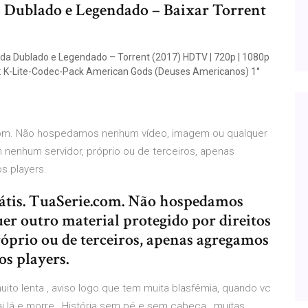
 Dublado e Legendado – Baixar Torrent
 Dublado e Legendado – Torrent (2017) HDTV | 720p | 1080p
 K-Lite-Codec-Pack American Gods (Deuses Americanos) 1°
e.com. Não hospedamos nenhum vídeo, imagem ou qualquer
em nenhum servidor, próprio ou de terceiros, apenas
s players.
rátis. TuaSerie.com. Não hospedamos
r outro material protegido por direitos
óprio ou de terceiros, apenas agregamos
os players.
muito lenta , aviso logo que tem muita blasfêmia, quando vc
 lá e morre , História sem pé e sem cabeça , muitas