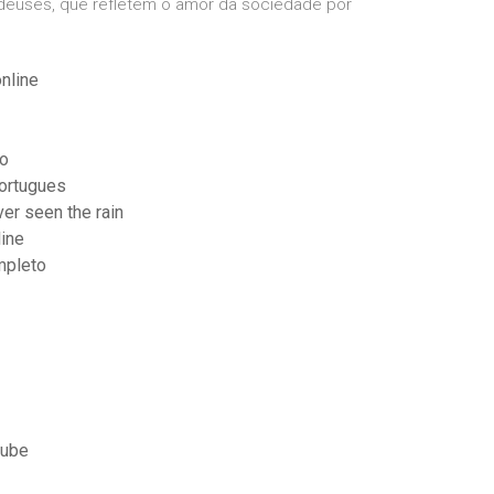
 deuses, que refletem o amor da sociedade por
nline
do
ortugues
er seen the rain
ine
mpleto
tube