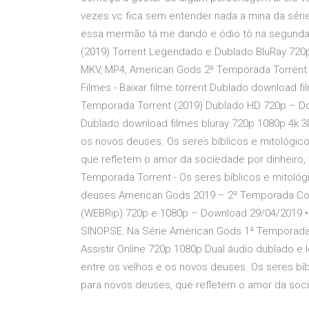
vezes vc fica sem entender nada a mina da série
essa mermão tá me dando e ódio tô na segund
(2019) Torrent Legendado e Dublado BluRay 720p
MKV, MP4, American Gods 2ª Temporada Torrent
Filmes - Baixar filme torrent Dublado download f
Temporada Torrent (2019) Dublado HD 720p – Dow
Dublado download filmes bluray 720p 1080p 4k 3
os novos deuses. Os seres bíblicos e mitológic
que refletem o amor da sociedade por dinheiro, 
Temporada Torrent - Os seres bíblicos e mitoló
deuses American Gods 2019 – 2ª Temporada Com
(WEBRip) 720p e 1080p – Download 29/04/2019 •
SINOPSE: Na Série American Gods 1ª Temporada
Assistir Online 720p 1080p Dual áudio dublado 
entre os velhos e os novos deuses. Os seres bíb
para novos deuses, que refletem o amor da soci