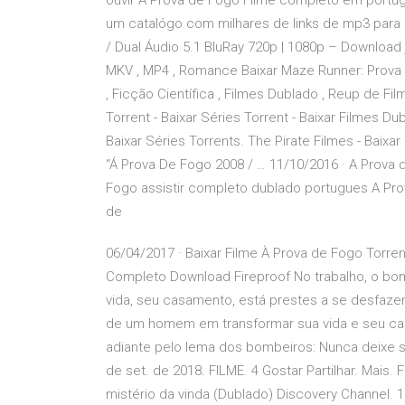
ouvir A Prova de Fogo Filme completo em port
um catalógo com milhares de links de mp3 para b
/ Dual Áudio 5.1 BluRay 720p | 1080p – Download j
MKV , MP4 , Romance Baixar Maze Runner: Prova
, Ficção Científica , Filmes Dublado , Reup de Fi
Torrent - Baixar Séries Torrent - Baixar Filmes Du
Baixar Séries Torrents. The Pirate Filmes - Baixa
“Á Prova De Fogo 2008 / … 11/10/2016 · A Prova
Fogo assistir completo dublado portugues A Pro
de
06/04/2017 · Baixar Filme À Prova de Fogo Torre
Completo Download Fireproof No trabalho, o bom
vida, seu casamento, está prestes a se desfaze
de um homem em transformar sua vida e seu cas
adiante pelo lema dos bombeiros: Nunca deixe s
de set. de 2018. FILME. 4 Gostar Partilhar. Mais
mistério da vinda (Dublado) Discovery Channel.