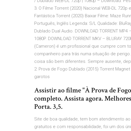
/ Dublado WEB-DL 720p | 1080p – Download. Pesq
3: O Filme Torrent (2020) Nacional WEB-DL 720p
Fantástica Torrent (2020) Baixar Filme: Maze Ru
Português, Inglês Legenda: S/L Qualidade: BluRa
Dublado Dual Audio. DOWNLOAD TORRENT MP4 
1080P. DOWNLOAD TORRENT MKV – BLURAY 720P. 2
(Cameron) é um profissional que cumpre com to
companheiro para trás numa situação de perigo.
coisa são bem diferentes. Sempre ausente, depo
2: Prova de Fogo Dublado (2015) Torrent Magnet 
garotos
Assistir ao filme "À Prova de F
completo. Assista agora. Melhores
Porta. 3,5.
Site de boa qualidade, tem bom atendimento ao 
gratuitos e com responsabilidade, foi um dos ú