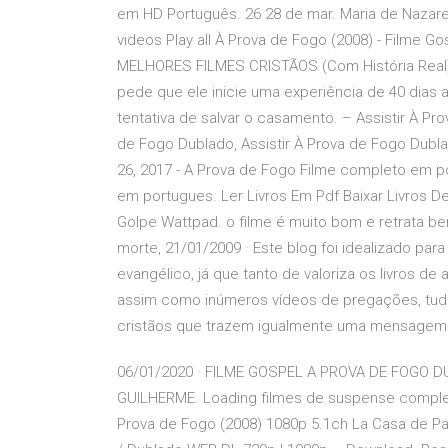
em HD Português. 26 28 de mar. Maria de Nazare
videos Play all À Prova de Fogo (2008) - Filme G
MELHORES FILMES CRISTÃOS (Com História Real) - 
pede que ele inicie uma experiência de 40 dias 
tentativa de salvar o casamento. – Assistir À Pro
de Fogo Dublado, Assistir À Prova de Fogo Dublado
26, 2017 - A Prova de Fogo Filme completo em p
em portugues. Ler Livros Em Pdf Baixar Livros 
Golpe Wattpad. o filme é muito bom e retrata bem
morte, 21/01/2009 · Este blog foi idealizado pa
evangélico, já que tanto de valoriza os livros de 
assim como inúmeros vídeos de pregações, tudo 
cristãos que trazem igualmente uma mensagem 
06/01/2020 · FILME GOSPEL A PROVA DE FOGO
GUILHERME. Loading filmes de suspense complet
Prova de Fogo (2008) 1080p 5.1ch La Casa de Pa