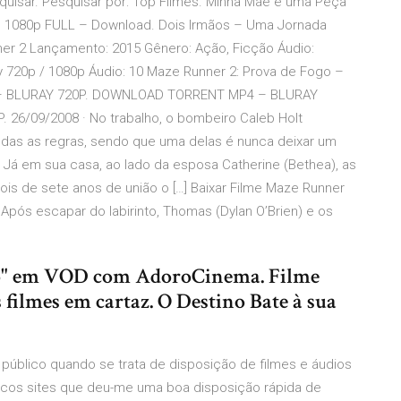
uisar. Pesquisar por: Top Filmes. Minha Mãe é uma Peça
 e 1080p FULL – Download. Dois Irmãos – Uma Jornada
nner 2 Lançamento: 2015 Gênero: Ação, Ficção Áudio:
y 720p / 1080p Áudio: 10 Maze Runner 2: Prova de Fogo –
– BLURAY 720P. DOWNLOAD TORRENT MP4 – BLURAY
6/09/2008 · No trabalho, o bombeiro Caleb Holt
das as regras, sendo que uma delas é nunca deixar um
 Já em sua casa, ao lado da esposa Catherine (Bethea), as
is de sete anos de união o […] Baixar Filme Maze Runner
Após escapar do labirinto, Thomas (Dylan O’Brien) e os
ogo" em VOD com AdoroCinema. Filme
 filmes em cartaz. O Destino Bate à sua
público quando se trata de disposição de filmes e áudios
nicos sites que deu-me uma boa disposição rápida de