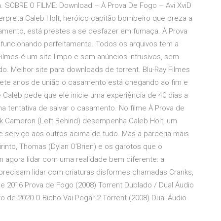
. SOBRE O FILME: Download – À Prova De Fogo – Avi XviD
nterpreta Caleb Holt, heróico capitão bombeiro que preza a
amento, está prestes a se desfazer em fumaça. À Prova
 funcionando perfeitamente. Todos os arquivos tem a
 Filmes é um site limpo e sem anúncios intrusivos, sem
o. Melhor site para downloads de torrent. Blu-Ray Filmes
sete anos de união o casamento está chegando ao fim e
e Caleb pede que ele inicie uma experiência de 40 dias a
na tentativa de salvar o casamento. No filme À Prova de
irk Cameron (Left Behind) desempenha Caleb Holt, um
 e serviço aos outros acima de tudo. Mas a parceria mais
rinto, Thomas (Dylan O’Brien) e os garotos que o
 agora lidar com uma realidade bem diferente: a
s precisam lidar com criaturas disformes chamadas Cranks,
e 2016 Prova de Fogo (2008) Torrent Dublado / Dual Áudio
o de 2020 O Bicho Vai Pegar 2 Torrent (2008) Dual Áudio