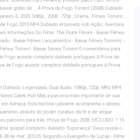
ugues, download mp3 4shared, youtube palco mp3 Temos
aixar grátis de … À Prova de Fogo Torrent (2008) Dublado
aneiro 6, 2020 1080p , 2008 , 720p , Drama , Filmes Torrent ,
 de Fogo 2015 MP4 Dublado Arquivado sob Ação , Aventura
lmes Informações Do Filme: The Pirate Filmes - Baixar Filmes
blado - Baixar Filmes Lançamentos - Baixar Filmes Torrents -
r Filmes Torrent - Baixar Séries Torrent 0 comentários para
 de Fogo assistir completo dublado portugues A Prova de
va de Fogo assistir completo dublado portugues A Prova
nt Dublado, Legendado, Dual Áudio, 1080p, 720p, MKV, MP4
beiro Caleb Holt Mas a parceria mais importante de sua
r em fumaça. Esta história cativante acompanha o desejo
amento através do poder curativo da fé e de seguir
eu parceiro para trás. Prova.de.Fogo.2008. EXCLUÍDO. 1 15
. Filme gospel completo dublado "Esperança" Deus revela o
 16 28 de mar. JESUS Segundo o Evangelho de Lucas - Filme