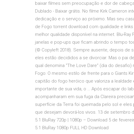
baixar filmes sem preocupação e dor de cabeça
Dublado - Baixar grátis. No filme Kirk Cameron i
dedicação e o serviço ao próximo. Mas seu cas
de Fogo torrent download com qualidade e links
melhor qualidade disponível na internet. Blu-Ray
janelas e pop-ups que ficam abrindo o tempo tod
(© Copyleft 2018). Sempre ausente, depois de 
eles estão decididos a se divorciar. Mas o pai d
qual denomina "The Love Dare" (dia do desafio) 
Fogo: O mesmo estilo de frente para o Giants K
capitão do fogo heróico que valoriza a lealdade
importante de sua vida, o … Após escapar do labi
acompanharam em sua fuga da Clareira precisam
superfície da Terra foi queimada pelo sol e ele
que desejam devorá-los vivos. 13 de setembro d
5.1 BluRay 720p | 1080p – Download 5 de fevereir
5.1 BluRay 1080p FULL HD Download