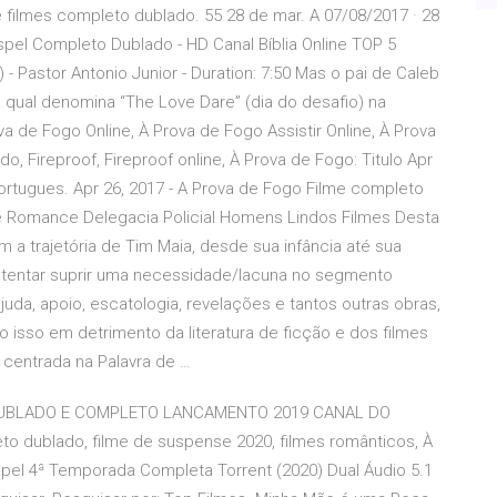
 filmes completo dublado. 55 28 de mar. A 07/08/2017 · 28
ospel Completo Dublado - HD Canal Bíblia Online TOP 5
Pastor Antonio Junior - Duration: 7:50 Mas o pai de Caleb
a qual denomina “The Love Dare” (dia do desafio) na
va de Fogo Online, À Prova de Fogo Assistir Online, À Prova
, Fireproof, Fireproof online, À Prova de Fogo: Titulo Apr
ortugues. Apr 26, 2017 - A Prova de Fogo Filme completo
De Romance Delegacia Policial Homens Lindos Filmes Desta
 a trajetória de Tim Maia, desde sua infância até sua
ra tentar suprir uma necessidade/lacuna no segmento
ajuda, apoio, escatologia, revelações e tantos outras obras,
isso em detrimento da literatura de ficção e dos filmes
centrada na Palavra de …
 DUBLADO E COMPLETO LANCAMENTO 2019 CANAL DO
o dublado, filme de suspense 2020, filmes românticos, À
pel 4ª Temporada Completa Torrent (2020) Dual Áudio 5.1