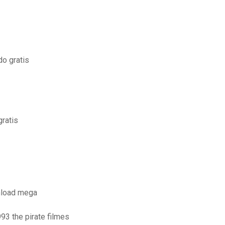
do gratis
gratis
nload mega
93 the pirate filmes