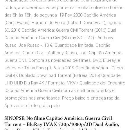
propagação do coronavírus e zelando pela segurança de
todos, atenderemos você por e-mail e chat online no horário
das 8h às 18h, de segunda 19 Fev 2020 Capitão América
(Chris Evans), Homem de Ferro (Robert Downey Jr.), agosto
30, 2016 Capitão América: Guerra Civil Torrent (2016) Dual
Capitão América: Guerra Civil (Blu-ray 3D + 2D) · Anthony
Russo, Joe Russo -. 13 €. Quantidade limitada. Capitão
América: Guerra Civil · Anthony Russo, Joe Capitão América:
Guerra Civil. Compra as novidades de filmes, DVD, Blu-ray, e
séries de TV na Fnac.pt. 6 Jan 2019 Capitão América - Guerra
Civil 4K Dublado Download Torrent (Estréia: 2016) Qualidade:
UHD UHD Blu-Ray 4K / Formato: MKV / Qualidade de Encontre
Capitao America Guerra Civil com as melhores ofertas e
promoções nas americanas. Preço baixo e entrega rápida.
Aproveite o frete grátis pelo
SINOPSE: No filme Capitão América: Guerra Civil
Torrent – BluRay IMAX 720p/1080p/3D Dual Áudio,