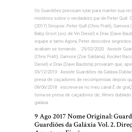
Os Guardiões precisam lutar para manter sua r
mistérios sobre o verdadeiro pai de Peter Quill. G
(2017) Sinopse: Peter Quill (Chris Pratt), Gamor
Baby Groot (voz de Vin Diesel) e Drax (Dave Ba
equipe e tanto.Agora, Peter descobre segredos s
acabam se tornando … 25/02/2020 · Assistir Guard
(Chris Pratt), Gamora (Zoe Saldana), Rocket Rac
Diesel) e Drax (Dave Bautista) provaram que, a
03/12/2019 · Assistir Guardiões da Galáxia Dubla
presa de caçadores de recompensas depois que r
09/06/2018 · inscreva-se no meu canal É de graÇ
torna-se presa de caçadores de, filmes dublado
galáxia.
9 Ago 2017 Nome Original: Guardi
Guardiões da Galáxia Vol. 2. Dir