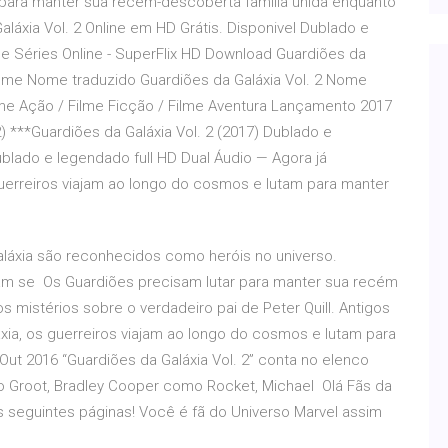
 para manter sua recém-descoberta família unida enquanto
láxia Vol. 2 Online em HD Grátis. Disponivel Dublado e
e Séries Online - SuperFlix HD Download Guardiões da
Filme Nome traduzido Guardiões da Galáxia Vol. 2 Nome
ilme Ação / Filme Ficção / Filme Aventura Lançamento 2017
) ***Guardiões da Galáxia Vol. 2 (2017) Dublado e
blado e legendado full HD Dual Áudio — Agora já
uerreiros viajam ao longo do cosmos e lutam para manter
aláxia são reconhecidos como heróis no universo.
am se Os Guardiões precisam lutar para manter sua recém
 mistérios sobre o verdadeiro pai de Peter Quill. Antigos
ia, os guerreiros viajam ao longo do cosmos e lutam para
Out 2016 “Guardiões da Galáxia Vol. 2” conta no elenco
o Groot, Bradley Cooper como Rocket, Michael Olá Fãs da
s seguintes páginas! Você é fã do Universo Marvel assim