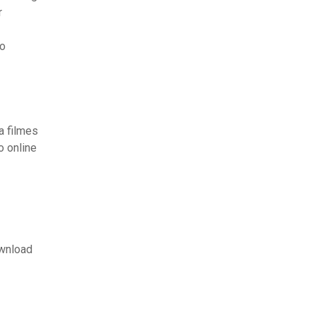
r
do
a filmes
o online
ownload