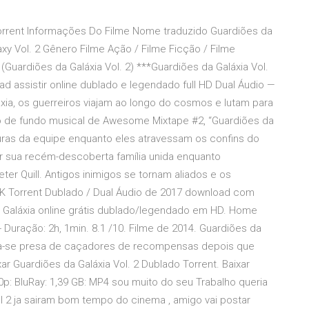
orrent Informações Do Filme Nome traduzido Guardiões da
axy Vol. 2 Gênero Filme Ação / Filme Ficção / Filme
uardiões da Galáxia Vol. 2) ***Guardiões da Galáxia Vol.
 assistir online dublado e legendado full HD Dual Áudio —
ia, os guerreiros viajam ao longo do cosmos e lutam para
 de fundo musical de Awesome Mixtape #2, “Guardiões da
nturas da equipe enquanto eles atravessam os confins do
r sua recém-descoberta família unida enquanto
er Quill. Antigos inimigos se tornam aliados e os
- 4K Torrent Dublado / Dual Áudio de 2017 download com
a Galáxia online grátis dublado/legendado em HD. Home
- Duração: 2h, 1min. 8.1 /10. Filme de 2014. Guardiões da
orna-se presa de caçadores de recompensas depois que
xar Guardiões da Galáxia Vol. 2 Dublado Torrent. Baixar
0p: BluRay: 1,39 GB: MP4 sou muito do seu Trabalho queria
ol 2 ja sairam bom tempo do cinema , amigo vai postar