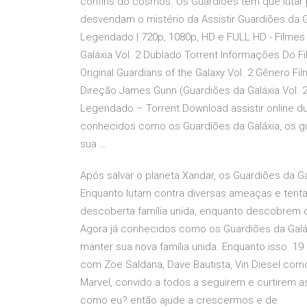
confins do cosmos. Os Guardiões têm que lutar
desvendam o mistério da Assistir Guardiões da Ga
Legendado | 720p, 1080p, HD e FULL HD - Filmes 
Galáxia Vol. 2 Dublado Torrent Informações Do 
Original Guardians of the Galaxy Vol. 2 Gênero F
Direção James Gunn (Guardiões da Galáxia Vol. 2
Legendado – Torrent Download assistir online du
conhecidos como os Guardiões da Galáxia, os g
sua …
Após salvar o planeta Xandar, os Guardiões da G
Enquanto lutam contra diversas ameaças e tent
descoberta família unida, enquanto descobrem os
Agora já conhecidos como os Guardiões da Galáx
manter sua nova família unida. Enquanto isso 19 
com Zoe Saldana, Dave Bautista, Vin Diesel com
Marvel, convido a todos a seguirem e curtirem a
como eu? então ajude a crescermos e de