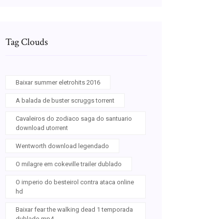
Tag Clouds
Baixar summer eletrohits 2016
A balada de buster scruggs torrent
Cavaleiros do zodiaco saga do santuario
download utorrent
Wentworth download legendado
O milagre em cokeville trailer dublado
O imperio do besteirol contra ataca online
hd
Baixar fear the walking dead 1 temporada
dublado mp4