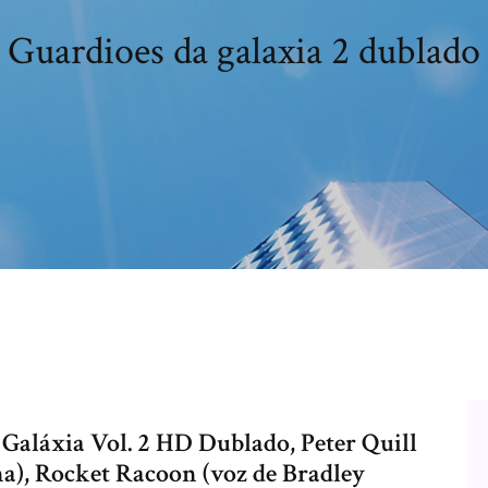
Guardioes da galaxia 2 dublado
 Galáxia Vol. 2 HD Dublado, Peter Quill
na), Rocket Racoon (voz de Bradley