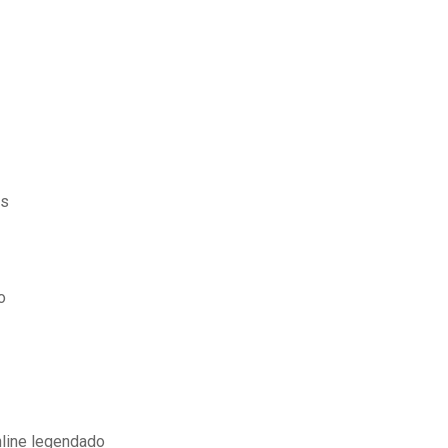
es
o
line legendado