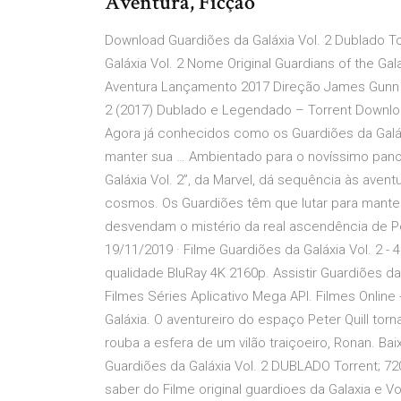
Aventura, Ficção
Download Guardiões da Galáxia Vol. 2 Dublado T
Galáxia Vol. 2 Nome Original Guardians of the Gal
Aventura Lançamento 2017 Direção James Gunn (G
2 (2017) Dublado e Legendado – Torrent Download
Agora já conhecidos como os Guardiões da Galáx
manter sua … Ambientado para o novíssimo pano
Galáxia Vol. 2”, da Marvel, dá sequência às ave
cosmos. Os Guardiões têm que lutar para mante
desvendam o mistério da real ascendência de Pet
19/11/2019 · Filme Guardiões da Galáxia Vol. 2 
qualidade BluRay 4K 2160p. Assistir Guardiões d
Filmes Séries Aplicativo Mega API. Filmes Online 
Galáxia. O aventureiro do espaço Peter Quill t
rouba a esfera de um vilão traiçoeiro, Ronan. Bai
Guardiões da Galáxia Vol. 2 DUBLADO Torrent; 72
saber do Filme original guardioes da Galaxia e V