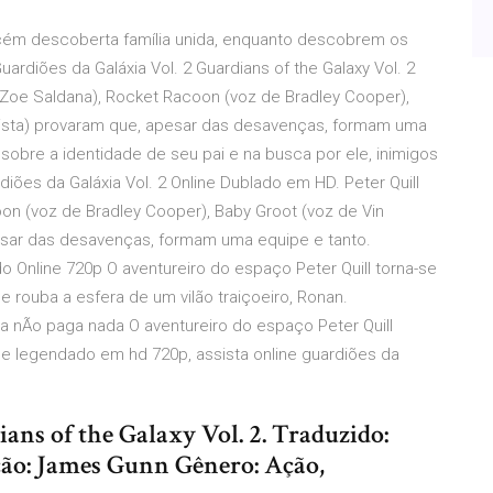
ecém descoberta família unida, enquanto descobrem os
uardiões da Galáxia Vol. 2 Guardians of the Galaxy Vol. 2
a (Zoe Saldana), Rocket Racoon (voz de Bradley Cooper),
utista) provaram que, apesar das desavenças, formam uma
obre a identidade de seu pai e na busca por ele, inimigos
iões da Galáxia Vol. 2 Online Dublado em HD. Peter Quill
oon (voz de Bradley Cooper), Baby Groot (voz de Vin
pesar das desavenças, formam uma equipe e tanto.
do Online 720p O aventureiro do espaço Peter Quill torna-se
ouba a esfera de um vilão traiçoeiro, Ronan.
a nÃo paga nada O aventureiro do espaço Peter Quill
 e legendado em hd 720p, assista online guardiões da
ans of the Galaxy Vol. 2. Traduzido:
eção: James Gunn Gênero: Ação,