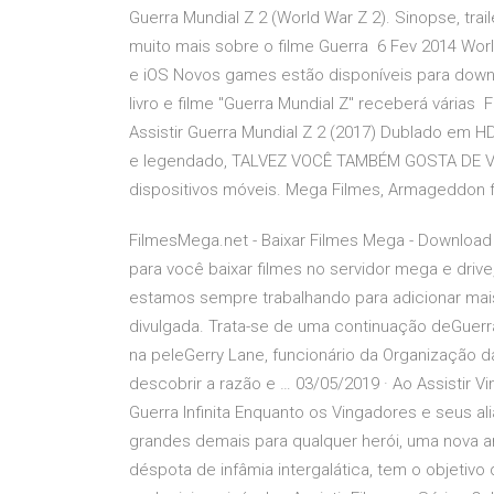
Guerra Mundial Z 2 (World War Z 2). Sinopse, trail
muito mais sobre o filme Guerra 6 Fev 2014 Worl
e iOS Novos games estão disponíveis para downlo
livro e filme "Guerra Mundial Z" receberá várias F
Assistir Guerra Mundial Z 2 (2017) Dublado em H
e legendado, TALVEZ VOCÊ TAMBÉM GOSTA DE Vigi
dispositivos móveis. Mega Filmes, Armageddon f
FilmesMega.net - Baixar Filmes Mega - Download
para você baixar filmes no servidor mega e dri
estamos sempre trabalhando para adicionar mais 
divulgada. Trata-se de uma continuação deGuerr
na peleGerry Lane, funcionário da Organização 
descobrir a razão e … 03/05/2019 · Ao Assistir V
Guerra Infinita Enquanto os Vingadores e seus 
grandes demais para qualquer herói, uma nova
déspota de infâmia intergalática, tem o objetivo d