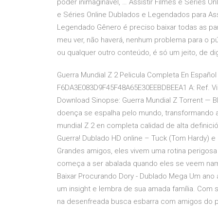
poder inimaginável, … Assistir Filmes e Séries 
e Séries Online Dublados e Legendados para Assi
Legendado Gênero é preciso baixar todas as par
meu ver, não haverá, nenhum problema para o públ
ou qualquer outro conteúdo, é só um jeito, de d
Guerra Mundial Z 2 Pelicula Completa En Español
F6DA3E083D9F45F48A65E30EEBDBEEA1 A: Ref. Vin
Download Sinopse: Guerra Mundial Z Torrent — Bl
doença se espalha pelo mundo, transformando 
mundial Z 2 en completa calidad de alta definición
Guerra! Dublado HD online – Tuck (Tom Hardy) e F
Grandes amigos, eles vivem uma rotina perigosa
começa a ser abalada quando eles se veem nam
Baixar Procurando Dory - Dublado Mega Um ano a
um insight e lembra de sua amada família. Com s
na desenfreada busca esbarra com amigos do p