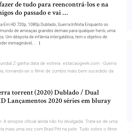
fazer de tudo para reencontrá-los e na
igos do passado e vai …
ita Em HD 720p, 1080p Dublado, Guerra Infinita Enquanto os
 o mundo de ameaças grandes demais para qualquer herói, uma
 Um déspota de infâmia intergalática, tem o objetivo de
poder inimaginável, …
Mundial Z ganha data de estreia. estacaogeek.com - Guerra
ria, tornando-se o filme de zumbis mais bem sucedido da
rra torrent (2020) Dublado / Dual
HD Lançamentos 2020 séries em bluray
e: A sinopse oficial ainda não foi divulgada. Trata-se de uma
nta mais uma vez com Brad Pitt na pele Tudo sobre o filme