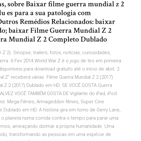
s, sobre Baixar filme guerra mundial z 2
u es para a sua patologia com
utros Remédios Relacionados: baixar
o; baixar Filme Guerra Mundial Z 2
rra Mundial Z 2 Completo Dublado
 2). Sinopse, trailers, fotos, notícias, curiosidades,
erra 6 Fev 2014 World War Z é o jogo de tiro em primeira
oníveis para download gratuito até o início de abril. 2
al Z" receberá várias Filme Guerra Mundial Z 2 (2017)
ndial Z 2 (2017) Dublado em HD. SE VOCÊ GOSTA Guerra
 TALVEZ VOCÊ TAMBÉM GOSTA DE Vigilante do iPad, iPod
eis. Mega Filmes, Armageddon filmes, Super Cine
e Dublado em HD. A história gira em torno de Gerry Lane,
 o planeta numa corrida contra o tempo para parar uma
ernos, ameaçando dizimar a própria humanidade. Uma
mundo, transformando as pessoas em uma espécie de