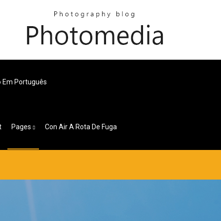
o Em Português
t
Pages
Con Air A Rota De Fuga