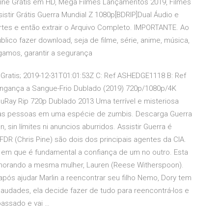
Online Grátis em HD, Mega Filmes Lançamentos 2019, Filmes
stir Grátis Guerra Mundial Z 1080p[BDRIP]Dual Áudio e
tes e então extrair o Arquivo Completo. IMPORTANTE. Ao
ico fazer download, seja de filme, série, anime, música,
igamos, garantir a segurança
 Gratis; 2019-12-31T01:01:53Z C: Ref ASHEDGE1118 B: Ref
gança a Sangue-Frio Dublado (2019) 720p/1080p/4K
uRay Rip 720p Dublado 2013 Uma terrível e misteriosa
as pessoas em uma espécie de zumbis. Descarga Guerra
, sin límites ni anuncios aburridos. Assistir Guerra é
DR (Chris Pine) são dois dos principais agentes da CIA.
 em que é fundamental a confiança de um no outro. Esta
orando a mesma mulher, Lauren (Reese Witherspoon).
pós ajudar Marlin a reencontrar seu filho Nemo, Dory tem
audades, ela decide fazer de tudo para reencontrá-los e
assado e vai …