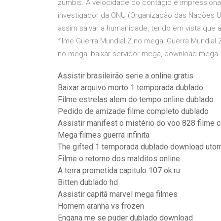
zumbis. A velocidade do contágio é impressiona
investigador da ONU (Organização das Nações U
assim salvar a humanidade, tendo em vista que a
filme Guerra Mundial Z no mega, Guerra Mundial 
no mega, baixar servidor mega, download mega
Assistir brasileirão serie a online gratis
Baixar arquivo morto 1 temporada dublado
Filme estrelas alem do tempo online dublado
Pedido de amizade filme completo dublado
Assistir manifest o mistério do voo 828 filme 
Mega filmes guerra infinita
The gifted 1 temporada dublado download utor
Filme o retorno dos malditos online
A terra prometida capitulo 107 ok.ru
Bitten dublado hd
Assistir capitã marvel mega filmes
Homem aranha vs frozen
Engana me se puder dublado download