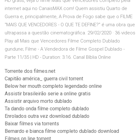
HD grátis, veja o filme Mais que Vencedores completo pela
internet aqui no CanaisMAX.com! Quem assistiu Quarto de
Guerra e, principalmente, A Prova de Fogo sabe que o FILME
"MAIS QUE VENCEDORES - O QUE TE DEFINE?" é uma obra que
ultrapassa a questão cinematográfica. 29/02/2020 · 36 videos
Play all Mais que Vencedores Filme Completo Dublado
gundune; Filme - A Vendedora de Filme Gospel Dublado -
Parte 11/35 | HD - Duration: 3:16. Canal Bíblia Online
Torrente dos filmes.net
Capitão américa_ guerra civil torrent
Below her mouth completo legendado online
Assistir brasileirão serie a online gratis
Assistir arquivo morto dublado
Ta dando onda filme completo dublado
Enrolados outra vez download dublado
Baixar filmes via torrents
Bernardo e bianca filme completo dublado download
Filmes on line torrent