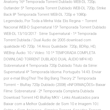
Anatomy 16ª Temporada Torrent Dublado WEB-DL 720p;
Outlander 5ª Temporada Torrent Dublado WEB-DL 720p; Strike
Back 8ª Temporada Torrent WEB-DL 720p e 1080p
Legendado; Por Toda a Minha Vida: Elis Regina – Torrent
Nacional WEB-D Supernatural 15ª Temporada Torrent Dublado
WEB-DL 13/10/2017 · Série Supernatural - 1ª Temporada
Torrent Dublada / Dual Áudio de 2005 download com
qualidade HD 720p. 14 Anos Qualidade: 720p, BDRip, HD,
WEBrip Áudio: 10 / Vídeo: 10 1ª TEMPORADA COMPLETA
DOWNLOAD TORRENT DUBLADO DUAL ÁUDIO MP4 HD.
Sobrenatural 4 Temporada 720p Dublado Titulo da Série:
Supernatural 4ª Temporada Idioma: Português 14:43. Enviar
por e-mail BlogThis! The Big Bang Theory 2° Temporada
Torrent – BluRay 720p Dublado (2008) »INFORMAÇÕES« Baixar
Filme: Sobrenatural - 2ª Temporada Completa Dublada
Download Torrent HD BluRay MKV - Links Atualizados para
Baixar com a Melhor Qualidade de Som 10 e Imagem 10 |