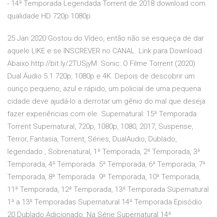
- 14ª Temporada Legendada Torrent de 2018 download com
qualidade HD 720p 1080p.
25 Jan 2020 Gostou do Vídeo, então não se esqueça de dar
aquele LIKE e se INSCREVER no CANAL. Link para Download
Abaixo http://bit.ly/2TUSjyM Sonic: O Filme Torrent (2020)
Dual Áudio 5.1 720p, 1080p e 4K. Depois de descobrir um
ouriço pequeno, azul e rápido, um policial de uma pequena
cidade deve ajudá-lo a derrotar um gênio do mal que deseja
fazer experiências com ele. Supernatural: 15ª Temporada
Torrent Supernatural, 720p, 1080p, 1080, 2017, Suspense,
Terror, Fantasia, Torrent, Séries, DualAudio, Dublado,
legendado , Sobrenatural, 1ª Temporada, 2ª Temporada, 3ª
Temporada, 4ª Temporada. 5ª Temporada, 6ª Temporada, 7ª
Temporada, 8ª Temporada. 9ª Temporada, 10ª Temporada,
11ª Temporada, 12ª Temporada, 13ª Temporada Supernatural
1ª a 13ª Temporadas Supernatural 14ª Temporada Episódio
20 Dublado Adicionado. Na Série Supernatural 14ª