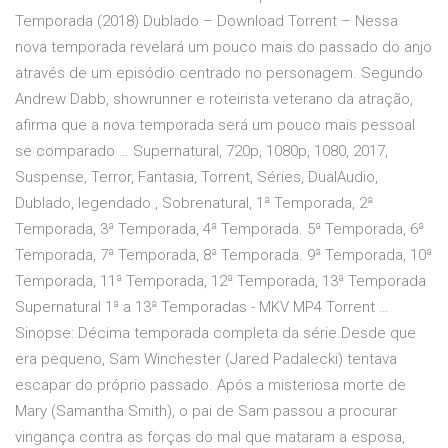
Temporada (2018) Dublado – Download Torrent – Nessa
nova temporada revelará um pouco mais do passado do anjo
através de um episódio centrado no personagem. Segundo
Andrew Dabb, showrunner e roteirista veterano da atração,
afirma que a nova temporada será um pouco mais pessoal
se comparado … Supernatural, 720p, 1080p, 1080, 2017,
Suspense, Terror, Fantasia, Torrent, Séries, DualAudio,
Dublado, legendado , Sobrenatural, 1ª Temporada, 2ª
Temporada, 3ª Temporada, 4ª Temporada. 5ª Temporada, 6ª
Temporada, 7ª Temporada, 8ª Temporada. 9ª Temporada, 10ª
Temporada, 11ª Temporada, 12ª Temporada, 13ª Temporada
Supernatural 1ª a 13ª Temporadas - MKV MP4 Torrent …
Sinopse: Décima temporada completa da série.Desde que
era pequeno, Sam Winchester (Jared Padalecki) tentava
escapar do próprio passado. Após a misteriosa morte de
Mary (Samantha Smith), o pai de Sam passou a procurar
vingança contra as forças do mal que mataram a esposa,