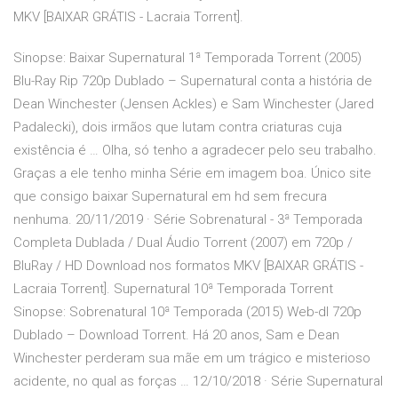
MKV [BAIXAR GRÁTIS - Lacraia Torrent].
Sinopse: Baixar Supernatural 1ª Temporada Torrent (2005)
Blu-Ray Rip 720p Dublado – Supernatural conta a história de
Dean Winchester (Jensen Ackles) e Sam Winchester (Jared
Padalecki), dois irmãos que lutam contra criaturas cuja
existência é … Olha, só tenho a agradecer pelo seu trabalho.
Graças a ele tenho minha Série em imagem boa. Único site
que consigo baixar Supernatural em hd sem frecura
nenhuma. 20/11/2019 · Série Sobrenatural - 3ª Temporada
Completa Dublada / Dual Áudio Torrent (2007) em 720p /
BluRay / HD Download nos formatos MKV [BAIXAR GRÁTIS -
Lacraia Torrent]. Supernatural 10ª Temporada Torrent
Sinopse: Sobrenatural 10ª Temporada (2015) Web-dl 720p
Dublado – Download Torrent. Há 20 anos, Sam e Dean
Winchester perderam sua mãe em um trágico e misterioso
acidente, no qual as forças … 12/10/2018 · Série Supernatural