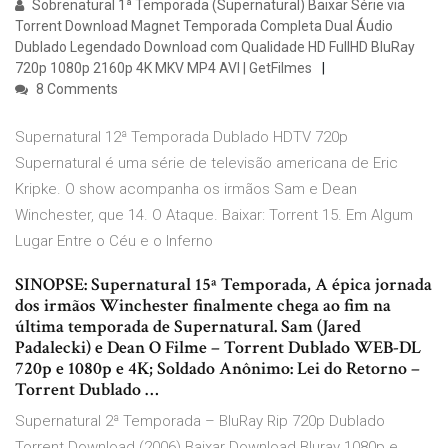
Sobrenatural 1ª Temporada (Supernatural) Baixar Série via
Torrent Download Magnet Temporada Completa Dual Áudio
Dublado Legendado Download com Qualidade HD FullHD BluRay
720p 1080p 2160p 4K MKV MP4 AVI | GetFilmes
8 Comments
Supernatural 12ª Temporada Dublado HDTV 720p
Supernatural é uma série de televisão americana de Eric
Kripke. O show acompanha os irmãos Sam e Dean
Winchester, que 14. O Ataque. Baixar: Torrent 15. Em Algum
Lugar Entre o Céu e o Inferno
SINOPSE: Supernatural 15ª Temporada, A épica jornada
dos irmãos Winchester finalmente chega ao fim na
última temporada de Supernatural. Sam (Jared
Padalecki) e Dean O Filme – Torrent Dublado WEB-DL
720p e 1080p e 4K; Soldado Anônimo: Lei do Retorno –
Torrent Dublado …
Supernatural 2ª Temporada – BluRay Rip 720p Dublado
Torrent Download (2006) Baixar Download Bluray 1080p e